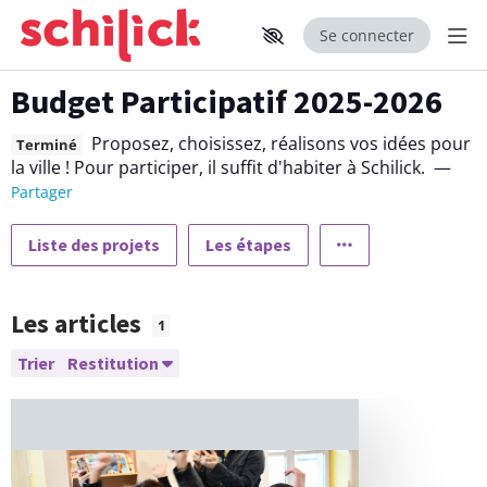
Se connecter
Aff
Aller au contenu principal
Paramètres d'accessibilité
Budget Participatif 2025-2026
Proposez, choisissez, réalisons vos idées pour
Terminé
la ville ! Pour participer, il suffit d'habiter à Schilick.
—
Partager
Liste des projets
Les étapes
Les articles
1
Trier
Restitution