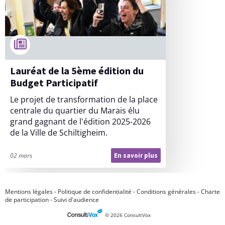
Lauréat de la 5ème édition du
Budget Participatif
Le projet de transformation de la place
centrale du quartier du Marais élu
grand gagnant de l'édition 2025-2026
de la Ville de Schiltigheim.
02 mars
En savoir plus
L
a
u
r
é
a
Mentions légales
-
Politique de confidentialité
-
Conditions générales
-
Charte
t
de participation
-
Suivi d'audience
d
e
© 2026 ConsultVox
l
a