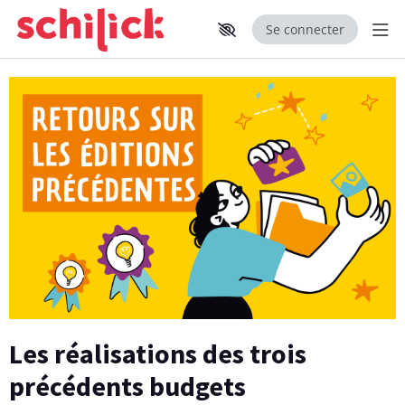
Se connecter
Aff
Aller au contenu principal
Paramètres d'accessibilité
Les réalisations des trois
précédents budgets