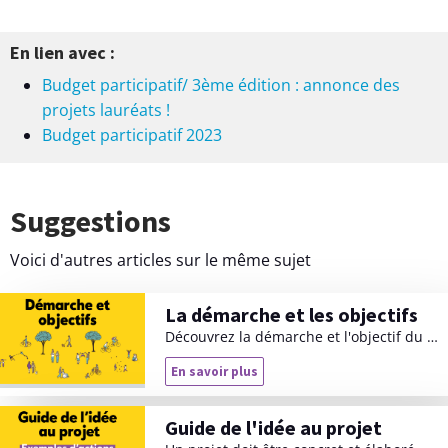
En lien avec :
Budget participatif/ 3ème édition : annonce des
projets lauréats !
Budget participatif 2023
Suggestions
Voici d'autres articles sur le même sujet
La démarche et les objectifs
Découvrez la démarche et l'objectif du budget participatif.
En savoir plus
L
a
d
é
Guide de l'idée au projet
m
a